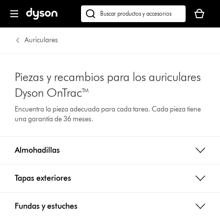
Tu
cesta
Buscar
está
en
vacía
dyson.es
Auriculares
Piezas y recambios para los auriculares
Dyson OnTrac™
Encuentra la pieza adecuada para cada tarea. Cada pieza tiene
una garantía de 36 meses.
Almohadillas
Tapas exteriores
Fundas y estuches