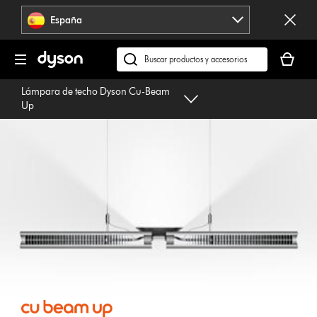
Omitir
España
navegación
Tu
cesta
Buscar
está
en
Lámpara de techo Dyson Cu-Beam
vacía
dyson.es
Up