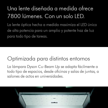
Una lente diseñada a medida ofrece
7800 lúmenes. Con un solo LED.
La lente óptica hecha a medida maximiza el LED único
de alta potencia para un amplio y potente haz de luz
para todo tipo de tareas.
Optimizada para distintos entornos
La lámpara Dyson Cu-Beam Up se adapta fácilmente a
todo tipo de espacios, desde oficinas y salas de juntas, a
salones de actos en universidades.
This
is
a
carousel
with