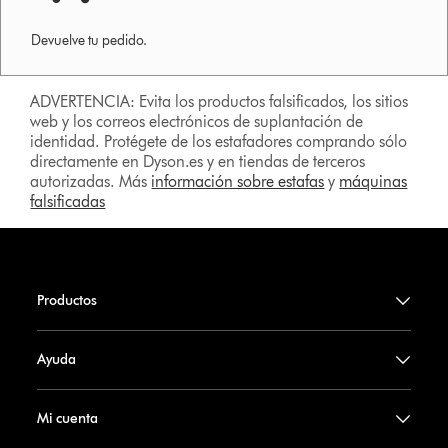
Devuelve tu pedido.
ADVERTENCIA: Evita los productos falsificados, los sitios
web y los correos electrónicos de suplantación de
identidad. Protégete de los estafadores comprando sólo
directamente en Dyson.es y en tiendas de terceros
autorizadas. Más
información sobre estafas
y
máquinas
falsificadas
Productos
Ayuda
Mi cuenta