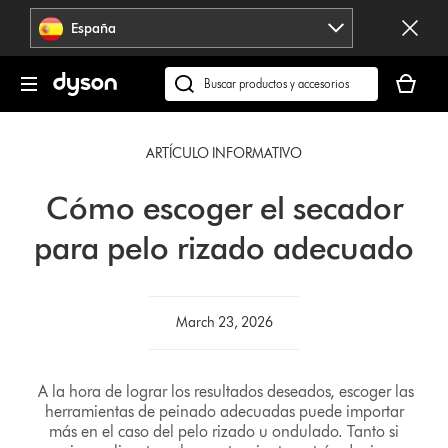
Omitir
España
navegación
Tu
cesta
Buscar
está
en
vacía
dyson.es
ARTÍCULO INFORMATIVO
Cómo escoger el secador
para pelo rizado adecuado
March 23, 2026
A la hora de lograr los resultados deseados, escoger las
herramientas de peinado adecuadas puede importar
más en el caso del pelo rizado u ondulado. Tanto si