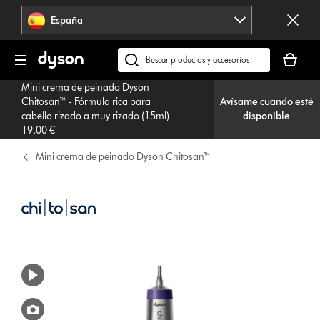
Omitir
España
navegación
Tu
cesta
Buscar
está
en
Mini crema de peinado Dyson
vacía
dyson.es
Chitosan™ - Fórmula rica para
Avísame cuando esté
cabello rizado a muy rizado (15ml)
disponible
19,00 €
Mini crema de peinado Dyson Chitosan™