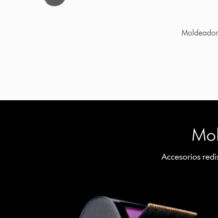
Moldeador Multifunción Dyson Airwrap: ganador del p
Mol
Accesorios red