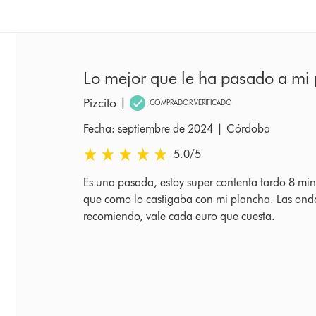
Lo mejor que le ha pasado a mi 
Pizcito
|
COMPRADOR VERIFICADO
|
Fecha: septiembre de 2024
Córdoba
5.0 estrellas de 5 de Fecha: septiembre de 2024 
5.0
/5
per
Es una pasada, estoy super contenta tardo 8 min
que como lo castigaba con mi plancha. Las ondas
recomiendo, vale cada euro que cuesta.