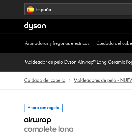
Omitir
España
navegación
Aspiradoras y fregonas eléctricas
Cuidado del cabe
Moldeador de pelo Dyson Airwrap™ Long Ceramic Po
Cuidado del cabello
Moldeadores de pelo - NUE
Ahora con regalo