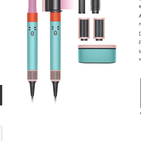
e
A
D
I
v