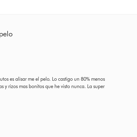
pelo
Una pas
Sú34
|
Fecha: agos
Ratings
5.0 estrella
utos es alisar me el pelo. Lo castigo un 80% menos
Compré este 
 y rizos mas bonitos que he visto nunca. La super
encrespado y