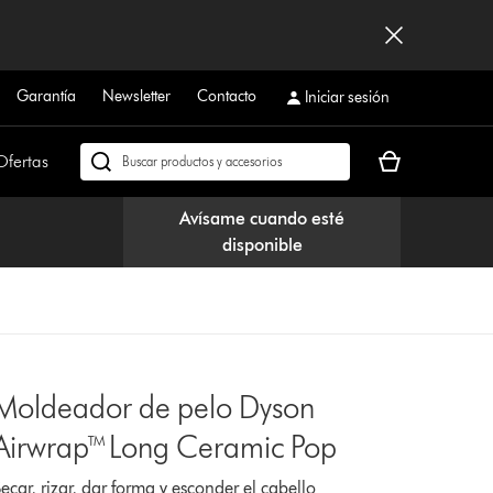
Garantía
Newsletter
Contacto
Iniciar sesión
Tu
Ofertas
Buscar
cesta
en
está
dyson.es
Avísame cuando esté
vacía
disponible
Moldeador de pelo Dyson
Airwrap™ Long Ceramic Pop
ecar, rizar, dar forma y esconder el cabello