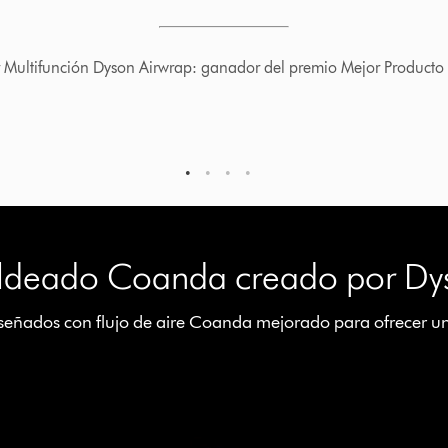
remio Mejor Producto Profesional
1
2
3
4
deado Coanda creado por Dy
iseñados con flujo de aire Coanda mejorado para ofrecer un