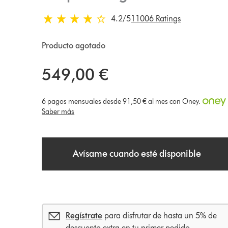
4.2 estrellas de 5 de 11006 Ratings
4.2
/5
11006 Ratings
Producto agotado
549,00 €
6 pagos mensuales desde 91,50 € al mes con Oney.
Saber más
Avísame cuando esté disponible
Regístrate
para disfrutar de hasta un 5% de
descuento extra en tu primer pedido.