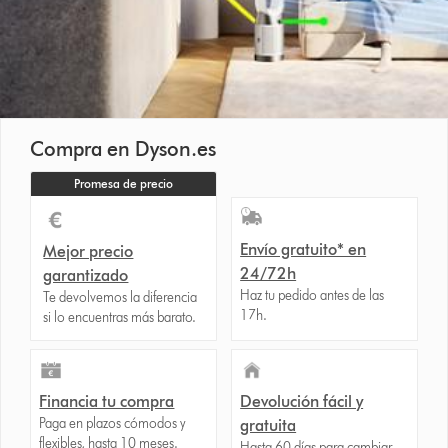
Compra en Dyson.es
Promesa de precio
Envío gratuito* en
Mejor precio
24/72h
garantizado
Haz tu pedido antes de las
Te devolvemos la diferencia
17h.
si lo encuentras más barato.
Financia tu compra
Devolución fácil y
Paga en plazos cómodos y
gratuita
flexibles, hasta 10 meses.
Hasta 60 días para cambiar