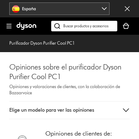
Omitir
España
navegación
Tu
cesta
Buscar
está
en
vacía
dyson.es
Purificador Dyson Purifier Cool PC1
Opiniones sobre el purificador Dyson
Purifier Cool PC1
Opiniones y valoraciones de clientes, con la colaboración de
Bazaarvoice
Select
Elige un modelo para ver las opiniones
a
button
from
the
Opiniones de clientes de:
list