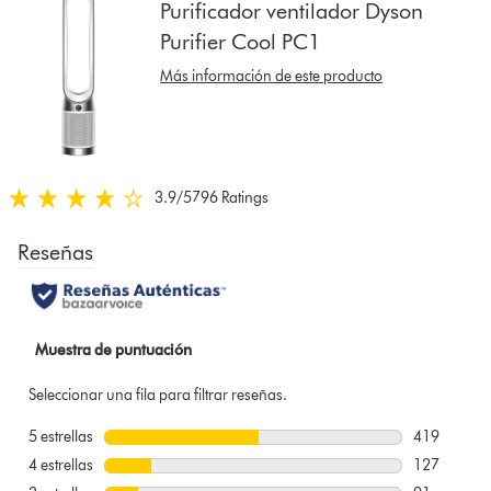
Purificador ventilador Dyson
to
Purifier Cool PC1
show
reviews
Más información de este producto
for
that
model
below
3.9
/5
796 Ratings
3.9
estrellas
de
5
de
796
Ratings