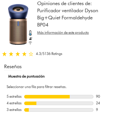
the
Opiniones de clientes de:
list
Purificador ventilador Dyson
to
Big+Quiet Formaldehyde
show
BP04
reviews
for
Más información de este producto
that
model
below
4.3
/5
136 Ratings
4.3
estrellas
de
5
de
136
Ratings