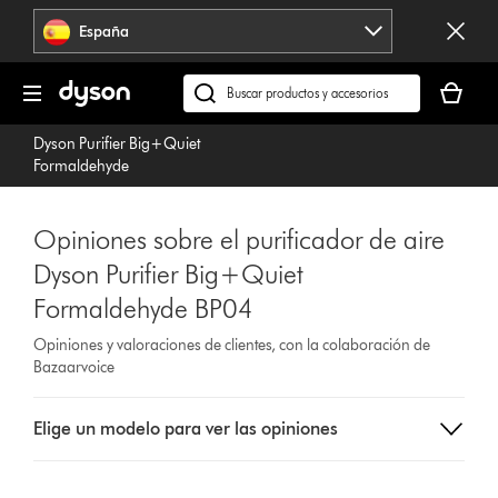
Omitir
España
navegación
Tu
cesta
Buscar
está
en
Dyson Purifier Big+Quiet
vacía
dyson.es
Formaldehyde
Opiniones sobre el purificador de aire
Dyson Purifier Big+Quiet
Formaldehyde BP04
Opiniones y valoraciones de clientes, con la colaboración de
Bazaarvoice
Select
Elige un modelo para ver las opiniones
a
button
from