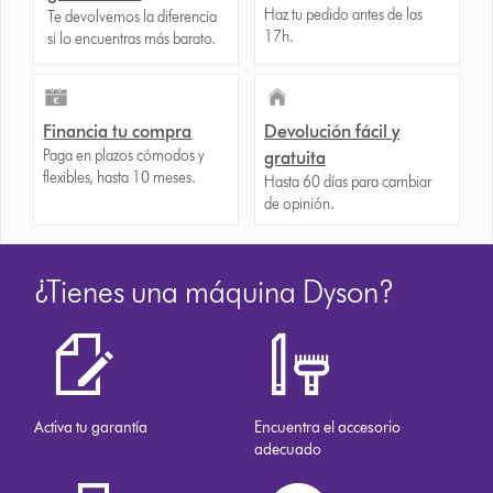
Haz tu pedido antes de las
Te devolvemos la diferencia
17h.
si lo encuentras más barato.
Financia tu compra
Devolución fácil y
Paga en plazos cómodos y
gratuita
flexibles, hasta 10 meses.
Hasta 60 días para cambiar
de opinión.
¿Tienes una máquina Dyson?
Activa tu garantía
Encuentra el accesorio
adecuado