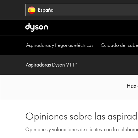
Omitir
España
navegación
Aspiradoras y fregonas eléctricas
Cuidado del cabe
Aspiradoras Dyson V11™
Haz 
Opiniones sobre las aspira
Opiniones y valoraciones de clientes, con la colabor