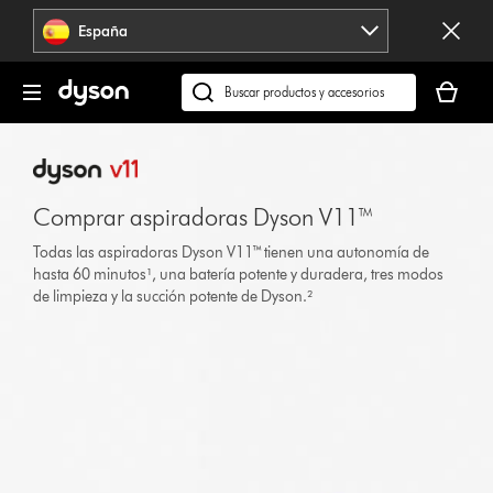
Omitir
España
navegación
Tu
cesta
Buscar
está
en
vacía
dyson.es
Comprar aspiradoras Dyson V11™
Todas las aspiradoras Dyson V11™ tienen una autonomía de
hasta 60 minutos¹, una batería potente y duradera, tres modos
de limpieza y la succión potente de Dyson.²