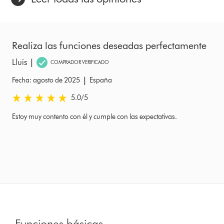
Realiza las funciones deseadas perfectamente
|
Lluis
COMPRADOR VERIFICADO
|
Fecha: agosto de 2025
España
5.0 estrellas de 5 de Fecha: agosto de 2025 Ratings
5.0
/5
Estoy muy contento con él y cumple con las expectativas.
Funciones básicas