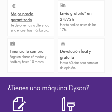
Envío gratuito* en
Mejor precio
24/72h
garantizado
Haz tu pedido antes de las
Te devolvemos la diferencia
17h.
si lo encuentras más barato.
Financia tu compra
Devolución fácil y
Paga en plazos cómodos y
gratuita
flexibles, hasta 10 meses.
Hasta 60 días para cambiar
de opinión.
¿Tienes una máquina Dyson?