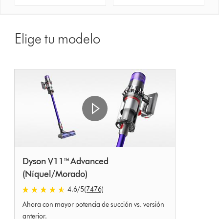
Elige tu modelo
Dyson V11™ Advanced
(Níquel/Morado)
4.6 estrellas de 5 de 7476 Ratings
4.6
/5
(7476)
Ahora con mayor potencia de succión vs. versión
anterior.