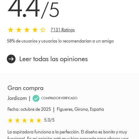
4.4
/5
7131 Ratings
58% de usuarios y usuarias lo recomendarían a un amigo
Leer todas las opiniones
Gran compra
|
Jordicom
COMPRADOR VERIFICADO
|
Fecha: octubre de 2025
Figueres, Girona, España
5.0 estrellas de 5 de Fecha: octubre de 2025 Ratings
5.0
/5
La aspiradora funciona a la perfección. El diseño es bonito y muy
funcional. En mi opinión está muy bien pensada para ofrecer una