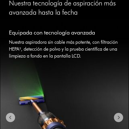
Nuestra tecnología de aspiración más
avanzada hasta la fecha
This
is
Equipada con tecnología avanzada
a
carousel
Nuestra aspiradora sin cable más potente, con filtración
with
HEPA², detección de polvo y la prueba científica de una
slides.
limpieza a fondo en la pantalla LCD.
Use
Next
and
Previous
buttons
to
navigate,
or
jump
to
a
slide
with