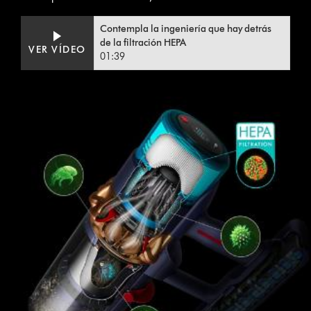
Video
Abrir
Contempla la ingeniería que hay detrás
Transcript
transcripción
de la filtración HEPA
VER VÍDEO
de
01:39
vídeo