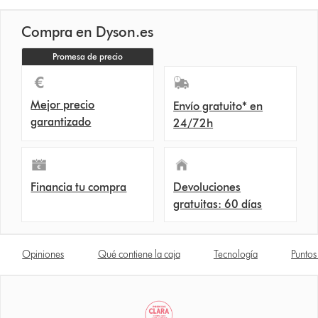
Compra en Dyson.es
Promesa de precio
Mejor precio
Envío gratuito* en
garantizado
24/72h
Financia tu compra
Devoluciones
gratuitas: 60 días
Opiniones
Qué contiene la caja
Tecnología
Puntos