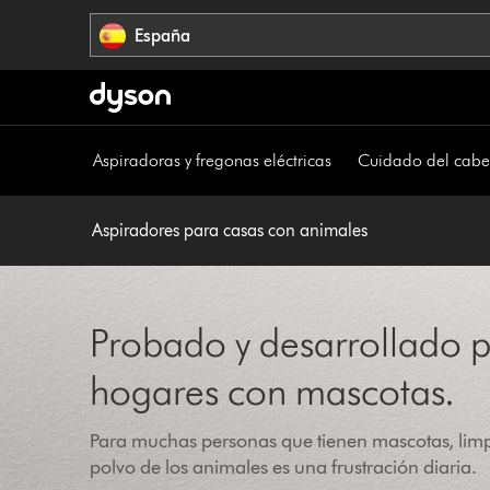
Omitir
España
navegación
Aspiradoras y fregonas eléctricas
Cuidado del cabe
Aspiradores para casas con animales
Probado y desarrollado 
hogares con mascotas.
Para muchas personas que tienen mascotas, limpi
polvo de los animales es una frustración diaria.