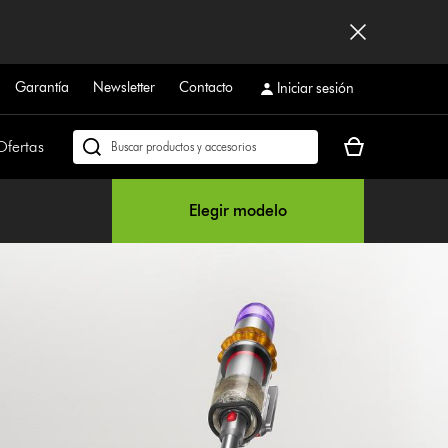
Garantía
Newsletter
Contacto
Iniciar sesión
Tu
Ofertas
Buscar
cesta
en
está
dyson.es
Elegir modelo
vacía