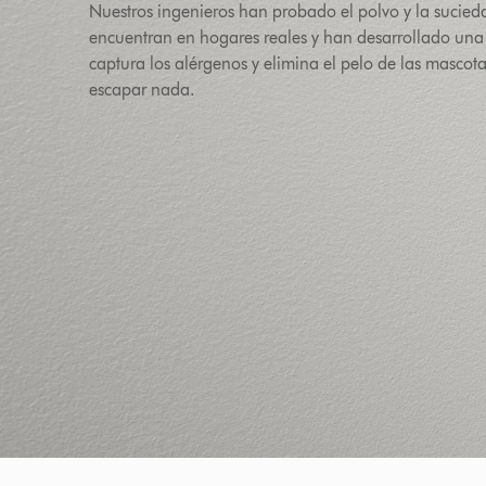
Nuestros ingenieros han probado el polvo y la sucied
encuentran en hogares reales y han desarrollado una
captura los alérgenos y elimina el pelo de las mascot
escapar nada.