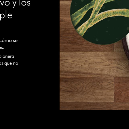
vo y los
mple
 cómo se
es.
pionera
tas que no