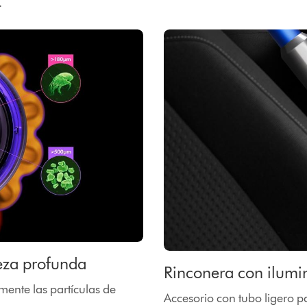
.
ieza profunda
Rinconera con ilumi
mente las partículas de
Accesorio con tubo ligero p