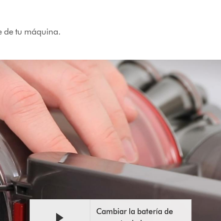
e de tu máquina.
Abrir
Video
transcripción
Transcript
de
Cambiar la batería de
vídeo