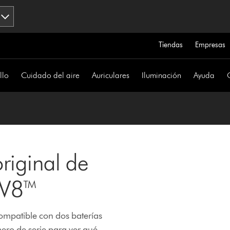
Tiendas
Empresas
llo
Cuidado del aire
Auriculares
Iluminación
Ayuda
riginal de
 V8™
ompatible con dos baterías
ero de serie para ver qué