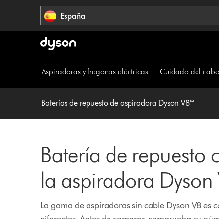
Omitir
España
navegación
Aspiradoras y fregonas eléctricas
Cuidado del cabe
Baterías de repuesto de aspiradora Dyson V8™
Batería de repuesto o
la aspiradora Dyson
La gama de aspiradoras sin cable Dyson V8 es c
diferentes. Antes de comprar, comprueba su núm