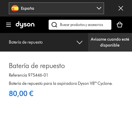
Omitir
España
navegación
Tu
cesta
Buscar
está
en
vacía
Avísame cuando esté
dyson.es
Batería de repuesto
disponible
Batería de repuesto
Referencia 975446-01
Batería de repuesto para la aspiradora Dyson V8™ Cyclone.
80,00 €