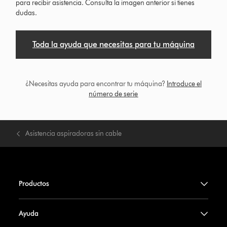
para recibir asistencia. Consulta la imagen anterior si tienes
dudas.
Toda la ayuda que necesitas para tu máquina
¿Necesitas ayuda para encontrar tu máquina?
Introduce el
número de serie
Asistencia aspiradoras sin cable
Productos
Ayuda