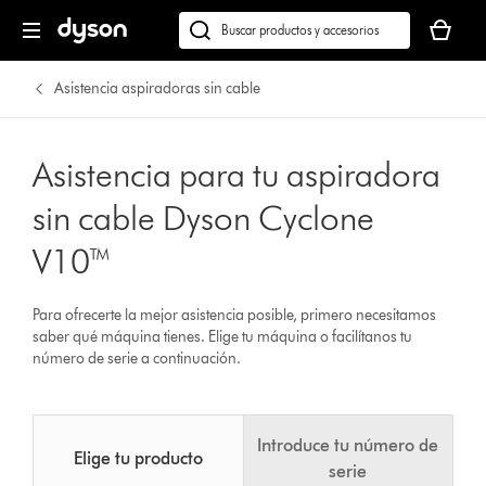
Tu
cesta
Buscar
está
en
vacía
dyson.es
Asistencia aspiradoras sin cable
Asistencia para tu aspiradora
sin cable Dyson Cyclone
V10™
Para ofrecerte la mejor asistencia posible, primero necesitamos
saber qué máquina tienes. Elige tu máquina o facilítanos tu
número de serie a continuación.
Introduce tu número de
Elige tu producto
serie