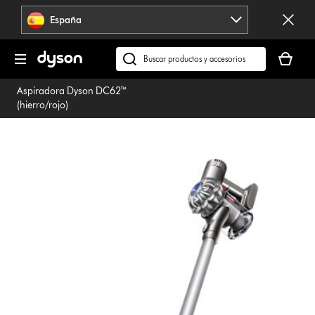
Omitir
España
navegación
Tu
cesta
Buscar
está
en
Aspiradora Dyson DC62™
vacía
dyson.es
(hierro/rojo)