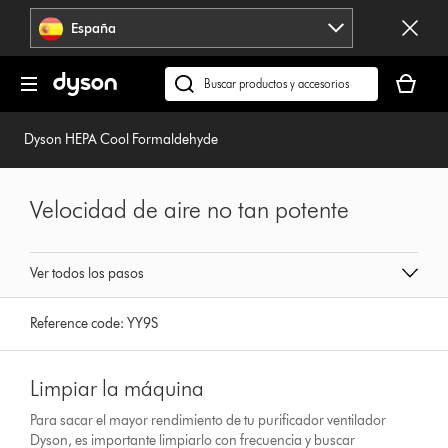
Omitir
España
navegación
Tu
cesta
Buscar
está
en
vacía
dyson.es
Dyson HEPA Cool Formaldehyde
Velocidad de aire no tan potente
Ver todos los pasos
Reference code:
YY9S
Limpiar la máquina
Para sacar el mayor rendimiento de tu purificador ventilador
Dyson, es importante limpiarlo con frecuencia y buscar