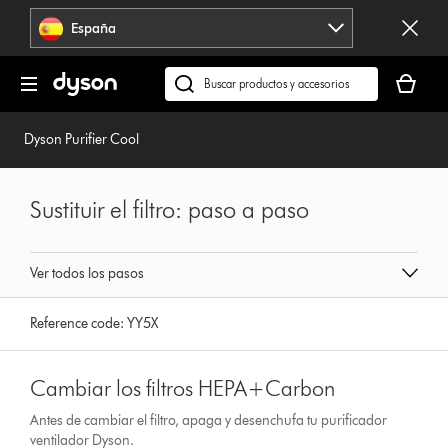
Omitir
España
navegación
Tu
cesta
Buscar
está
en
vacía
dyson.es
Dyson Purifier Cool
Sustituir el filtro: paso a paso
Ver todos los pasos
Reference code:
YY5X
Cambiar los filtros HEPA+Carbon
Antes de cambiar el filtro, apaga y desenchufa tu purificador
ventilador Dyson.