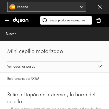
Omitir
España
navegación
Tu
cesta
Buscar
está
en
vacía
dyson.es
Buscar
Mini cepillo motorizado
Ver todos los pasos
Reference code:
XP2M
Retira el tapón del extremo y la barra del
cepillo