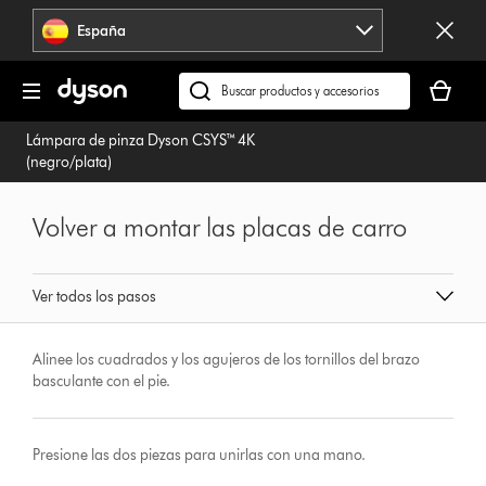
Omitir
España
navegación
Tu
cesta
Buscar
está
en
Lámpara de pinza Dyson CSYS™ 4K
vacía
dyson.es
(negro/plata)
Volver a montar las placas de carro
Ver todos los pasos
Alinee los cuadrados y los agujeros de los tornillos del brazo
basculante con el pie.
Presione las dos piezas para unirlas con una mano.