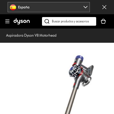
Omitir
España
navegación
Tu
cesta
Buscar
está
en
vacía
dyson.es
Aspiradora Dyson V8 Motorhead