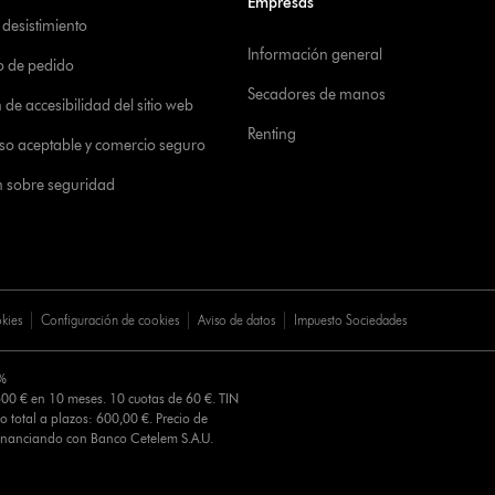
Empresas
desistimiento
Información general
o de pedido
Secadores de manos
de accesibilidad del sitio web
Renting
 uso aceptable y comercio seguro
n sobre seguridad
okies
Configuración de cookies
Aviso de datos
Impuesto Sociedades
0%
00 € en 10 meses. 10 cuotas de 60 €. TIN
o total a plazos: 600,00 €. Precio de
Financiando con Banco Cetelem S.A.U.