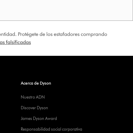
identidad. Protégete de los estafadores comprando
s falsificadas
Acerca de Dyson
Nuestro ADN
Discover Dyson
James Dyson Award
Responsabilidad social corporativa