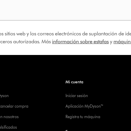
os sitios web y los correos electrónicos de suplantación de 
erceros autorizadas. Más
información sobre estafas
y
máquina
Mi cuenta
Dyson
Iniciar sesión
 cancelar compra
Aplicación MyDyson™
on nosotros
Registra tu máquina
alsificados