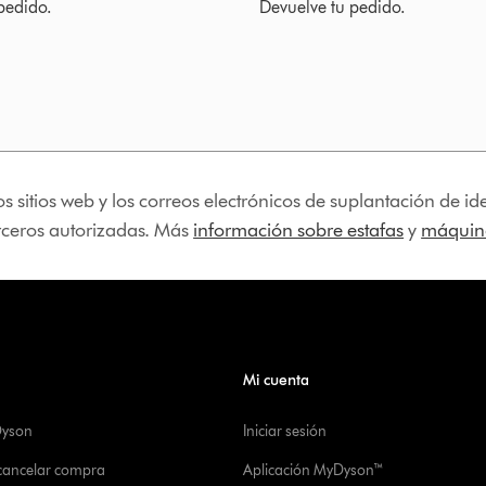
pedido.
Devuelve tu pedido.
os sitios web y los correos electrónicos de suplantación de 
erceros autorizadas. Más
información sobre estafas
y
máquina
Mi cuenta
Dyson
Iniciar sesión
 cancelar compra
Aplicación MyDyson™