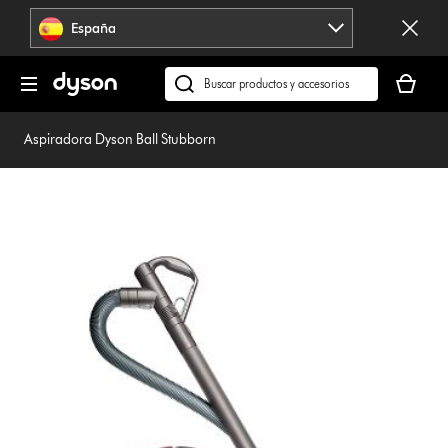
Omitir
España
navegación
Tu
cesta
Buscar
está
en
vacía
dyson.es
Aspiradora Dyson Ball Stubborn