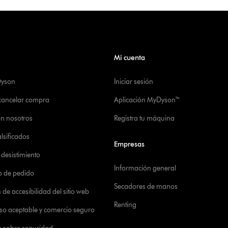
Mi cuenta
Dyson
Iniciar sesión
 cancelar compra
Aplicación MyDyson™
on nosotros
Registra tu máquina
alsificados
Empresas
desistimiento
Información general
o de pedido
Secadores de manos
de accesibilidad del sitio web
Renting
 uso aceptable y comercio seguro