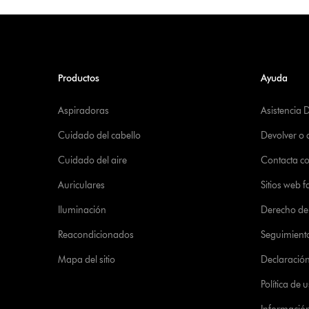
Productos
Ayuda
Aspiradoras
Asistencia 
Cuidado del cabello
Devolver o
Cuidado del aire
Contacta c
Auriculares
Sitios web f
Iluminación
Derecho de 
Reacondicionados
Seguimient
Mapa del sitio
Declaración 
Política de