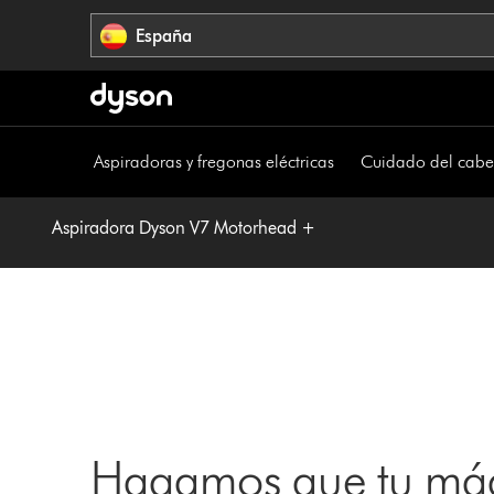
Omitir
España
navegación
Aspiradoras y fregonas eléctricas
Cuidado del cabe
Aspiradora Dyson V7 Motorhead +
Hagamos que tu máq