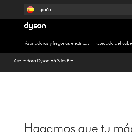
Omitir
España
navegación
Aspiradoras y fregonas eléctricas
Cuidado del cabe
Aspiradora Dyson V6 Slim Pro
Hagamos que tu máq