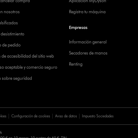
 cancelar compra
Aplicación MyDyson™
on nosotros
Registra tu máquina
alsificados
Empresas
desistimiento
Información general
o de pedido
Secadores de manos
de accesibilidad del sitio web
Renting
 uso aceptable y comercio seguro
n sobre seguridad
okies
Configuración de cookies
Aviso de datos
Impuesto Sociedades
0%
00 € en 10 meses. 10 cuotas de 60 €. TIN