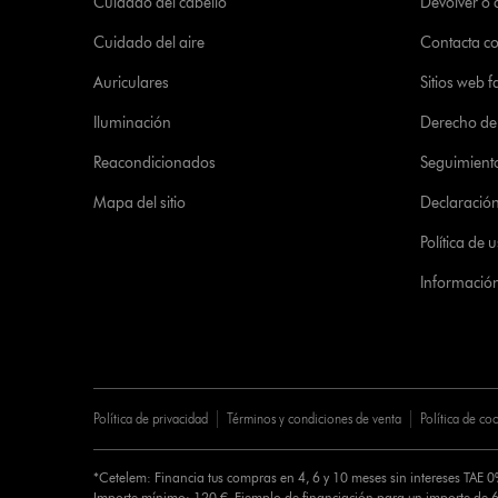
Cuidado del cabello
Devolver o
Cuidado del aire
Contacta c
Auriculares
Sitios web f
Iluminación
Derecho de 
Reacondicionados
Seguimient
Mapa del sitio
Declaración 
Política de
Informació
Política de privacidad
Términos y condiciones de venta
Política de co
*Cetelem: Financia tus compras en 4, 6 y 10 meses sin intereses TAE 
Importe mínimo: 120 €. Ejemplo de financiación para un importe de 6