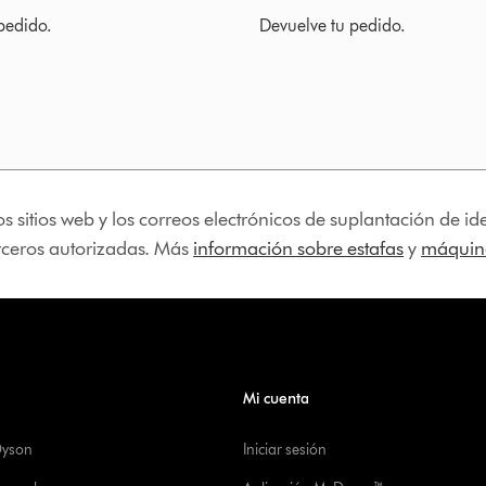
pedido.
Devuelve tu pedido.
os sitios web y los correos electrónicos de suplantación de 
erceros autorizadas. Más
información sobre estafas
y
máquina
Mi cuenta
Dyson
Iniciar sesión