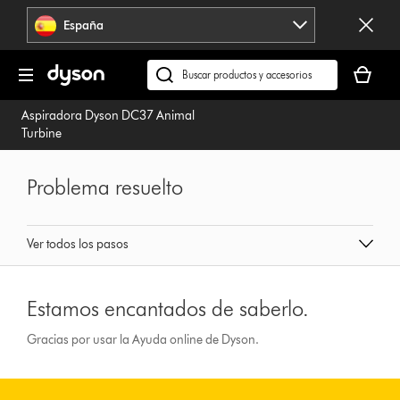
Omitir
España
navegación
Tu
cesta
Buscar
está
en
Aspiradora Dyson DC37 Animal
vacía
dyson.es
Turbine
Problema resuelto
Ver todos los pasos
Estamos encantados de saberlo.
Gracias por usar la Ayuda online de Dyson.