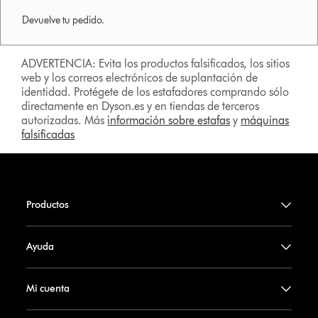
Devuelve tu pedido.
ADVERTENCIA: Evita los productos falsificados, los sitios
web y los correos electrónicos de suplantación de
identidad. Protégete de los estafadores comprando sólo
directamente en Dyson.es y en tiendas de terceros
autorizadas. Más
información sobre estafas
y
máquinas
falsificadas
Productos
Ayuda
Mi cuenta