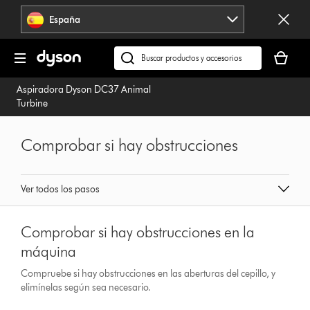
Omitir
España
navegación
Tu
cesta
Buscar
está
en
Aspiradora Dyson DC37 Animal
vacía
dyson.es
Turbine
Comprobar si hay obstrucciones
Ver todos los pasos
Comprobar si hay obstrucciones en la
máquina
Compruebe si hay obstrucciones en las aberturas del cepillo, y
elimínelas según sea necesario.