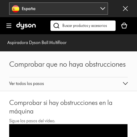
Omitir
España
navegación
Tu
cesta
Buscar
está
en
vacía
dyson.es
Aspiradora Dyson Ball Multifloor
Comprobar que no haya obstrucciones
Ver todos los pasos
Comprobar si hay obstrucciones en la
máquina
Sigue los pasos del vídeo.