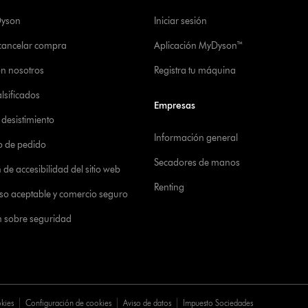
Dyson
Iniciar sesión
 cancelar compra
Aplicación MyDyson™
on nosotros
Registra tu máquina
alsificados
Empresas
desistimiento
Información general
o de pedido
Secadores de manos
de accesibilidad del sitio web
Renting
 uso aceptable y comercio seguro
n sobre seguridad
okies
Configuración de cookies
Aviso de datos
Impuesto Sociedades