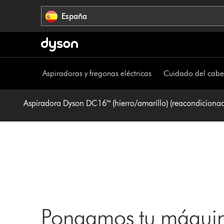
Omitir
España
navegación
Aspiradoras y fregonas eléctricas
Cuidado del cabe
Aspiradora Dyson DC16™ (hierro/amarillo) (reacondiciona
Pongamos tu máquin