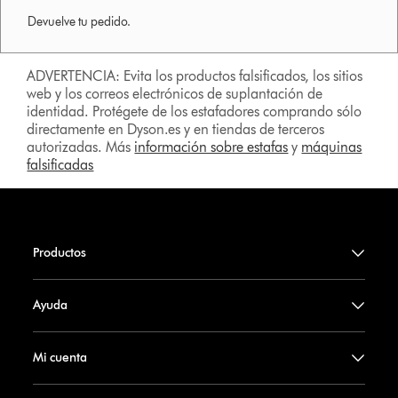
Devuelve tu pedido.
ADVERTENCIA: Evita los productos falsificados, los sitios
web y los correos electrónicos de suplantación de
identidad. Protégete de los estafadores comprando sólo
directamente en Dyson.es y en tiendas de terceros
autorizadas. Más
información sobre estafas
y
máquinas
falsificadas
Productos
Ayuda
Mi cuenta