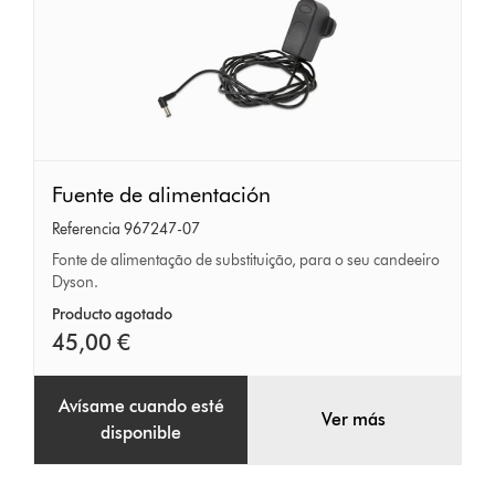
Fuente
Fuente de alimentación
de
Referencia 967247-07
alimentación
Fonte de alimentação de substituição, para o seu candeeiro
Dyson.
Producto agotado
45,00 €
Avísame cuando esté
Ver más
disponible