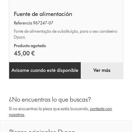
Fuente
Fuente de alimentación
de
Referencia 967247-07
alimentación
Fonte de alimentação de substituição, para o seu candeeiro
Dyson.
Producto agotado
45,00 €
Avísame cuando esté disponible
Ver más
¿No encuentras lo que buscas?
Si no encuentras la pieza que estás buscando,
contacta con
nosotros
.