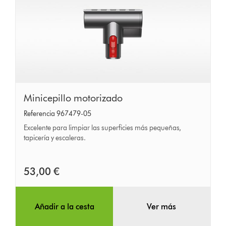
Minicepillo
Minicepillo motorizado
motorizado
Referencia 967479-05
Excelente para limpiar las superficies más pequeñas,
tapicería y escaleras.
53,00 €
Añadir a la cesta
Ver más