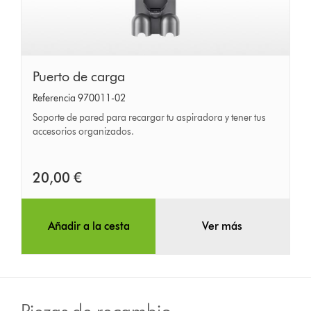
Puerto
Puerto de carga
de
Referencia 970011-02
carga
Soporte de pared para recargar tu aspiradora y tener tus
accesorios organizados.
20,00 €
Añadir a la cesta
Ver más