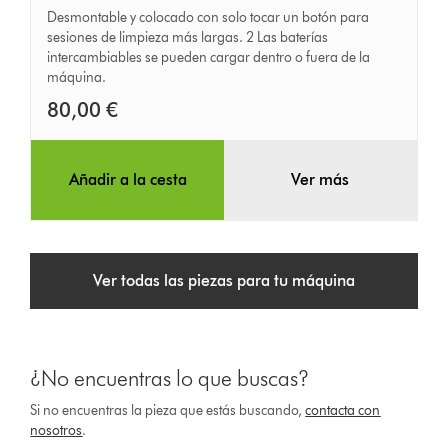
Desmontable y colocado con solo tocar un botón para
batería
sesiones de limpieza más largas. 2 Las baterías
intercambiable
intercambiables se pueden cargar dentro o fuera de la
adicional
máquina.
80,00 €
Añadir a la cesta
Ver más
Ver todas las piezas para tu máquina
¿No encuentras lo que buscas?
Si no encuentras la pieza que estás buscando,
contacta con
nosotros
.