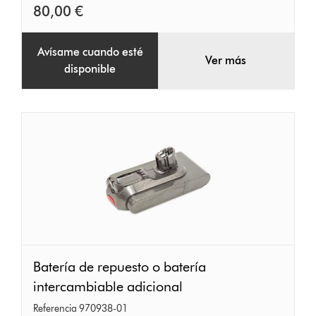
80,00 €
Avísame cuando esté
Ver más
disponible
Batería
Batería de repuesto o batería
de
intercambiable adicional
repuesto
Referencia 970938-01
o