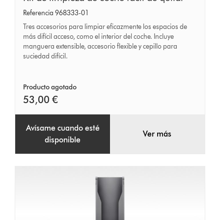
de
Referencia 968333-01
limpieza
Tres accesorios para limpiar eficazmente los espacios de
de
más difícil acceso, como el interior del coche. Incluye
manguera extensible, accesorio flexible y cepillo para
coche
suciedad difícil.
fácil
de
Producto agotado
quitar
53,00 €
Avísame cuando esté
Ver más
disponible