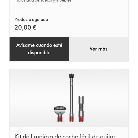
difícil,
incrustada de suelos y muebles.
fácil
de
Producto agotado
quitar
20,00 €
Avísame cuando esté
Ver más
disponible
Kit
Kit de limpieza de coche fácil de quitar