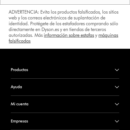
ADVERTENCIA: Evita los productos falsificados, los sitios
web y los correos electrónicos de suplantación de
identidad. Protégete de los estafadores comprando sólo
directamente en Dyson.es y en tiendas de terceros
autorizadas. Más
información sobre estafas
y
máquinas
falsificadas
Productos
Ayuda
Mi cuenta
Empresas