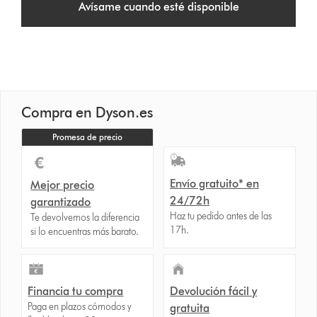
Avísame cuando esté disponible
Compra en Dyson.es
Promesa de precio
Envío gratuito* en
Mejor precio
24/72h
garantizado
Haz tu pedido antes de las
Te devolvemos la diferencia
17h.
si lo encuentras más barato.
Financia tu compra
Devolución fácil y
Paga en plazos cómodos y
gratuita