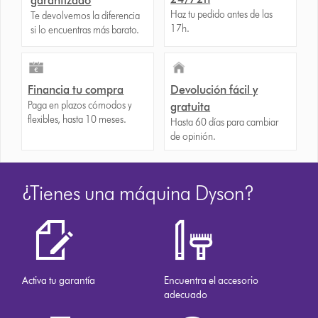
garantizado
Haz tu pedido antes de las
Te devolvemos la diferencia
17h.
si lo encuentras más barato.
Financia tu compra
Devolución fácil y
Paga en plazos cómodos y
gratuita
flexibles, hasta 10 meses.
Hasta 60 días para cambiar
de opinión.
¿Tienes una máquina Dyson?
Activa tu garantía
Encuentra el accesorio
adecuado