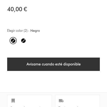
40,00 €
Elegir color (2) -
Negro
O
p
t
Avísame cuando esté disponible
i
o
n
s