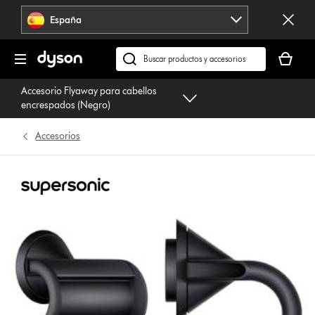
Omitir
España
navegación
Tu
cesta
Buscar
está
en
Accesorio Flyaway para cabellos
vacía
dyson.es
encrespados (Negro)
Accesorios