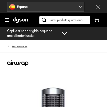
Omitir
España
navegación
Tu
cesta
Buscar
está
en
Cepillo alisador rígido pequeño
vacía
dyson.es
(metalizado/fucsia)
Accesorios