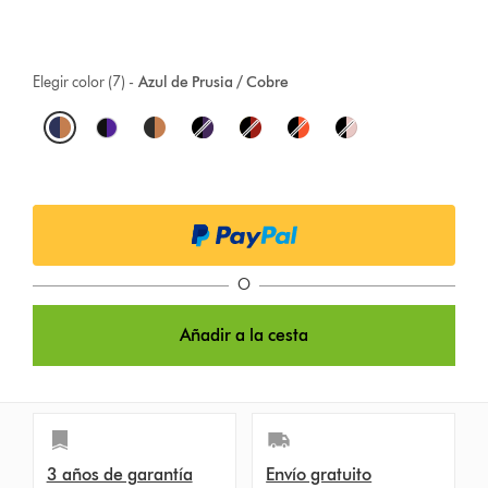
Elegir color (7) -
Azul de Prusia / Cobre
O
p
t
i
o
O
n
Añadir a la cesta
s
3 años de garantía
Envío gratuito