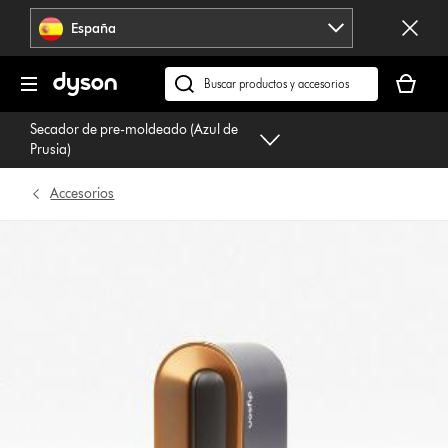
Omitir
España
navegación
Tu
cesta
Buscar
está
en
Secador de pre-moldeado (Azul de
vacía
dyson.es
Prusia)
Accesorios