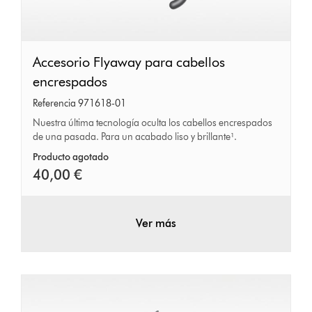
Accesorio
Accesorio Flyaway para cabellos
Flyaway
encrespados
para
Referencia 971618-01
cabellos
Nuestra última tecnología oculta los cabellos encrespados
de una pasada. Para un acabado liso y brillante¹.
encrespados
Producto agotado
40,00 €
Ver más