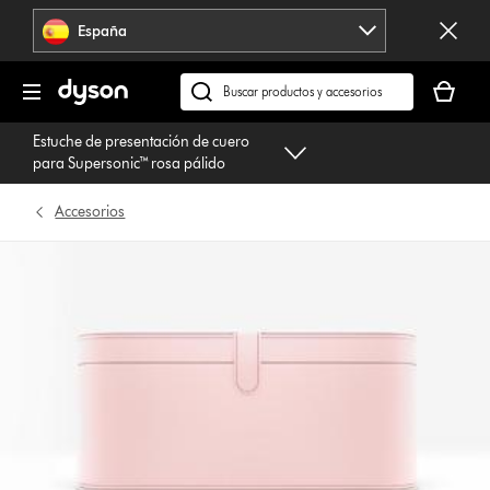
Omitir
España
navegación
Tu
cesta
Buscar
está
en
Estuche de presentación de cuero
vacía
dyson.es
para Supersonic™ rosa pálido
Accesorios