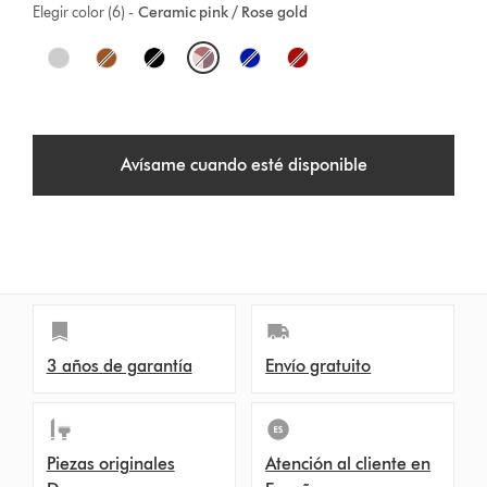
Elegir color (6) -
Ceramic pink / Rose gold
O
p
t
Avísame cuando esté disponible
i
o
n
s
3 años de garantía
Envío gratuito
Piezas originales
Atención al cliente en