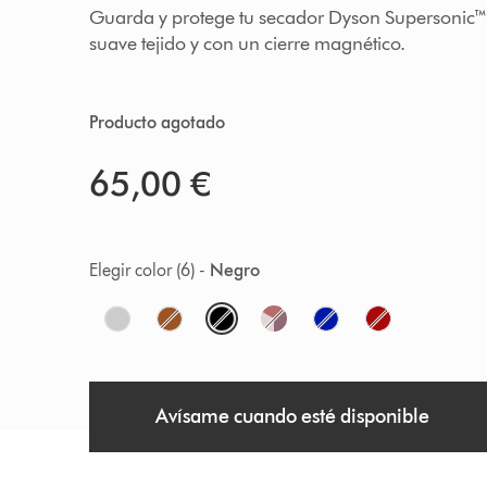
Guarda y protege tu secador Dyson Supersonic™ 
suave tejido y con un cierre magnético.
Producto agotado
65,00 €
Elegir color (6) -
Negro
O
p
t
Avísame cuando esté disponible
i
o