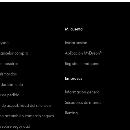
Mi cuenta
Dyson
Iniciar sesión
 cancelar compra
Aplicación MyDyson™
on nosotros
Registra tu máquina
alsificados
Empresas
desistimiento
Información general
o de pedido
Secadores de manos
de accesibilidad del sitio web
Renting
 uso aceptable y comercio seguro
n sobre seguridad