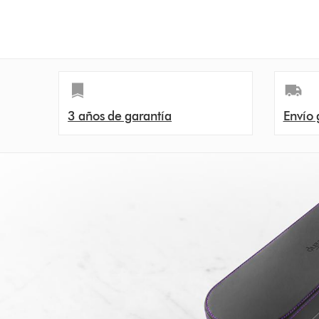
n
s
3 años de garantía
Envío 