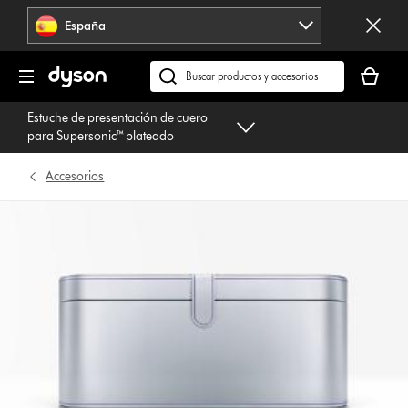
Omitir
España
navegación
Tu
cesta
Buscar
está
en
Estuche de presentación de cuero
vacía
dyson.es
para Supersonic™ plateado
Accesorios