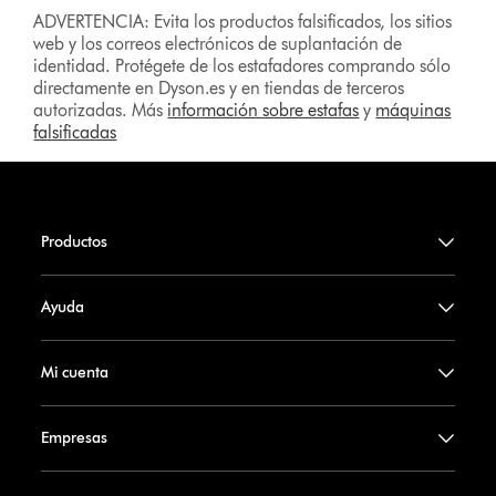
ADVERTENCIA: Evita los productos falsificados, los sitios
web y los correos electrónicos de suplantación de
identidad. Protégete de los estafadores comprando sólo
directamente en Dyson.es y en tiendas de terceros
autorizadas. Más
información sobre estafas
y
máquinas
falsificadas
Productos
Ayuda
Mi cuenta
Empresas