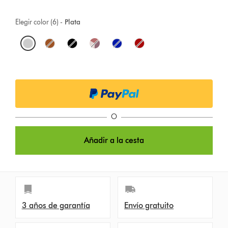
Elegir color (6) -
Plata
O
p
t
i
o
O
n
Añadir a la cesta
s
3 años de garantía
Envío gratuito