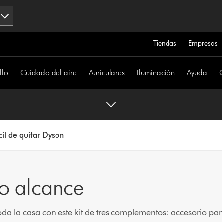
Tiendas
Empresas
llo
Cuidado del aire
Auriculares
Iluminación
Ayuda
cil de quitar Dyson
to alcance
 toda la casa con este kit de tres complementos: accesorio p