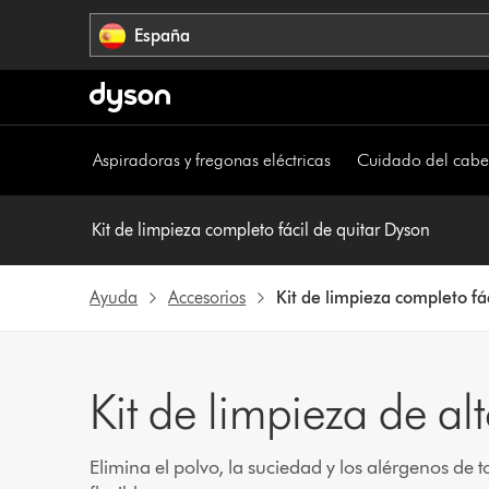
Omitir
España
navegación
Aspiradoras y fregonas eléctricas
Cuidado del cabe
Kit de limpieza completo fácil de quitar Dyson
Ayuda
Accesorios
Kit de limpieza completo fá
Kit de limpieza de al
Elimina el polvo, la suciedad y los alérgenos de