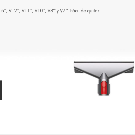
5™, V12™, V11™, V10™, V8™ y V7™. Fácil de quitar.