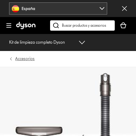
Omitir
España
navegación
Tu
cesta
Buscar
está
en
vacía
dyson.es
Kit de limpieza completo Dyson
Accesorios