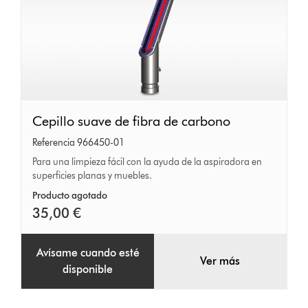
Cepillo
Cepillo suave de fibra de carbono
suave
Referencia 966450-01
de
Para una limpieza fácil con la ayuda de la aspiradora en
superficies planas y muebles.
fibra
de
Producto agotado
35,00 €
carbono
Avísame cuando esté
Ver más
disponible