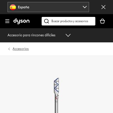
Omitir
España
navegación
Tu
cesta
Buscar
está
en
vacía
dyson.es
Accesorio para rincones difíciles
Accesorios