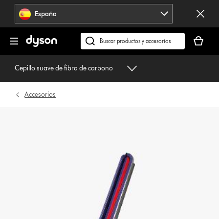
Omitir
España
navegación
Tu
cesta
Buscar
está
en
vacía
dyson.es
Cepillo suave de fibra de carbono
Accesorios