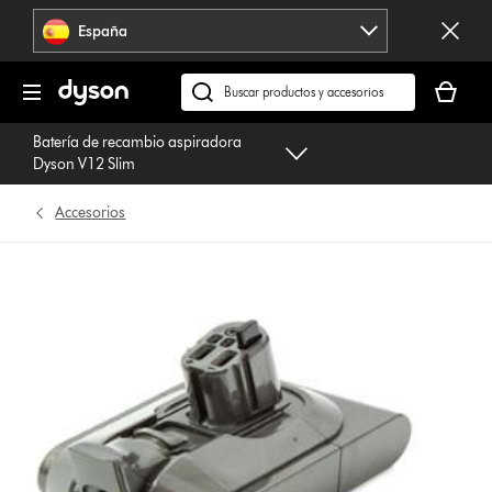
Omitir
España
navegación
Tu
cesta
Buscar
está
en
Batería de recambio aspiradora
vacía
dyson.es
Dyson V12 Slim
Accesorios