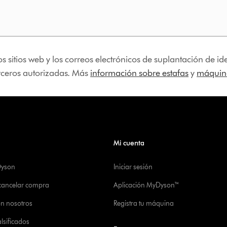
os sitios web y los correos electrónicos de suplantación de 
erceros autorizadas. Más
información sobre estafas
y
máquina
Mi cuenta
Dyson
Iniciar sesión
 cancelar compra
Aplicación MyDyson™
on nosotros
Registra tu máquina
alsificados