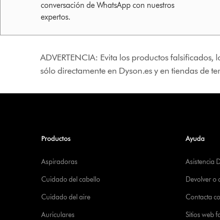
conversación de WhatsApp con nuestros
expertos.
ADVERTENCIA: Evita los productos falsificados, l
sólo directamente en Dyson.es y en tiendas de t
Productos
Ayuda
Aspiradoras
Asistencia 
Cuidado del cabello
Devolver o
Cuidado del aire
Contacta c
Auriculares
Sitios web f