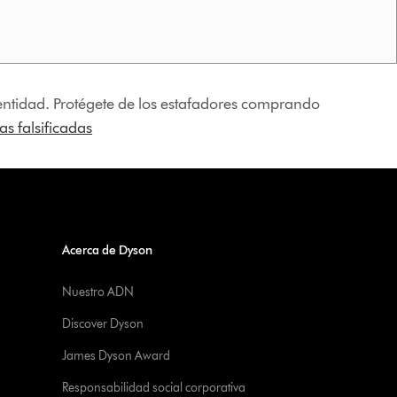
identidad. Protégete de los estafadores comprando
s falsificadas
Acerca de Dyson
Nuestro ADN
Discover Dyson
James Dyson Award
Responsabilidad social corporativa