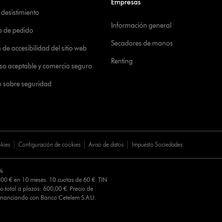
Empresas
desistimiento
Información general
o de pedido
Secadores de manos
de accesibilidad del sitio web
Renting
 uso aceptable y comercio seguro
n sobre seguridad
okies
Configuración de cookies
Aviso de datos
Impuesto Sociedades
0%
00 € en 10 meses. 10 cuotas de 60 €. TIN
o total a plazos: 600,00 €. Precio de
Financiando con Banco Cetelem S.A.U.