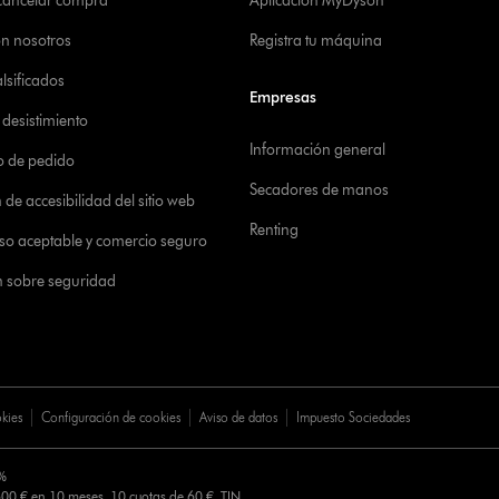
 cancelar compra
Aplicación MyDyson™
on nosotros
Registra tu máquina
alsificados
Empresas
desistimiento
Información general
o de pedido
Secadores de manos
de accesibilidad del sitio web
Renting
 uso aceptable y comercio seguro
n sobre seguridad
okies
Configuración de cookies
Aviso de datos
Impuesto Sociedades
0%
00 € en 10 meses. 10 cuotas de 60 €. TIN