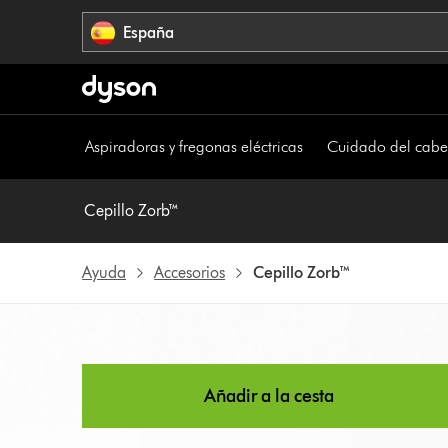
Omitir
España
navegación
Aspiradoras y fregonas eléctricas
Cuidado del cabe
Cepillo Zorb™
Ayuda
Accesorios
Cepillo Zorb™
Añadir a la cesta