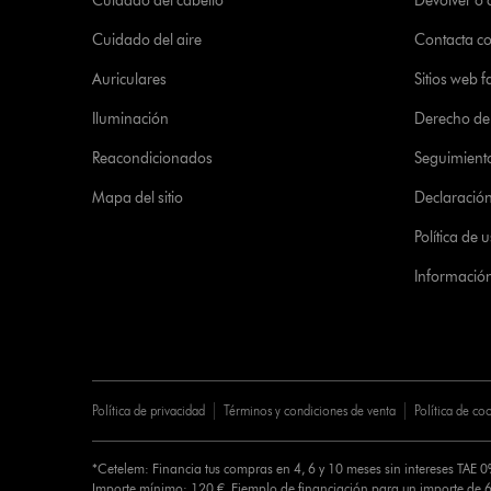
Cuidado del cabello
Devolver o
Cuidado del aire
Contacta c
Auriculares
Sitios web f
Iluminación
Derecho de 
Reacondicionados
Seguimient
Mapa del sitio
Declaración 
Política de
Informació
Política de privacidad
Términos y condiciones de venta
Política de co
*Cetelem: Financia tus compras en 4, 6 y 10 meses sin intereses TAE 
Importe mínimo: 120 €. Ejemplo de financiación para un importe de 6