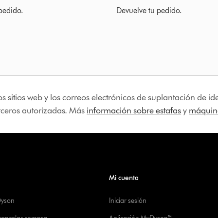
pedido.
Devuelve tu pedido.
os sitios web y los correos electrónicos de suplantación de 
erceros autorizadas. Más
información sobre estafas
y
máquina
Mi cuenta
Dyson
Iniciar sesión