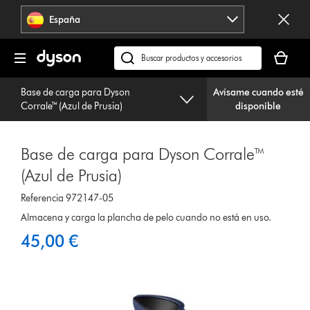
Omitir
España
navegación
Tu
cesta
Buscar
está
en
vacía
Base de carga para Dyson
Avísame cuando esté
dyson.es
Corrale™ (Azul de Prusia)
disponible
Base de carga para Dyson Corrale™
(Azul de Prusia)
Referencia 972147-05
Almacena y carga la plancha de pelo cuando no está en uso.
45,00 €