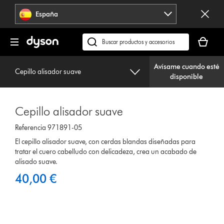
Omitir
España
navegación
Tu
cesta
Buscar
está
en
vacía
Avísame cuando esté
dyson.es
Cepillo alisador suave
disponible
Cepillo alisador suave
Referencia 971891-05
El cepillo alisador suave, con cerdas blandas diseñadas para
tratar el cuero cabelludo con delicadeza, crea un acabado de
alisado suave.
40,00 €