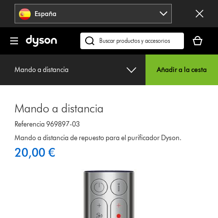
Omitir
España
navegación
Tu
cesta
Buscar
está
en
vacía
dyson.es
Mando a distancia
Añadir a la cesta
Mando a distancia
Referencia 969897-03
Mando a distancia de repuesto para el purificador Dyson.
20,00 €